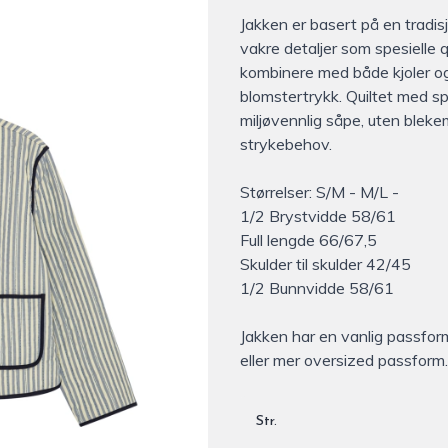
Jakken er basert på en tradis
Description
vakre detaljer som spesielle
kombinere med både kjoler og
blomstertrykk. Quiltet med s
miljøvennlig såpe, uten bleke
strykebehov.
Størrelser: S/M - M/L -
1/2 Brystvidde 58/61
Full lengde 66/67,5
Skulder til skulder 42/45
1/2 Bunnvidde 58/61
Jakken har en vanlig passfor
eller mer oversized passform.
Str.