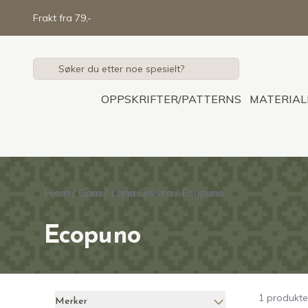
Skip to main content
Frakt fra 79,-
OPPSKRIFTER/PATTERNS
MATERIAL
Hjem
/
Garn
/
Lana Grossa
/
Ecopuno
Ecopuno
1 produkte
Merker