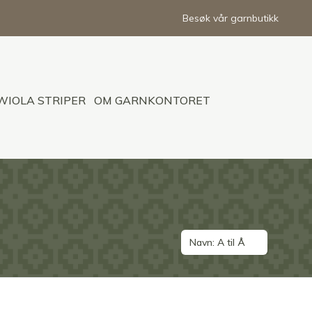
Besøk vår garnbutikk
WIOLA STRIPER
OM GARNKONTORET
Navn: A til Å