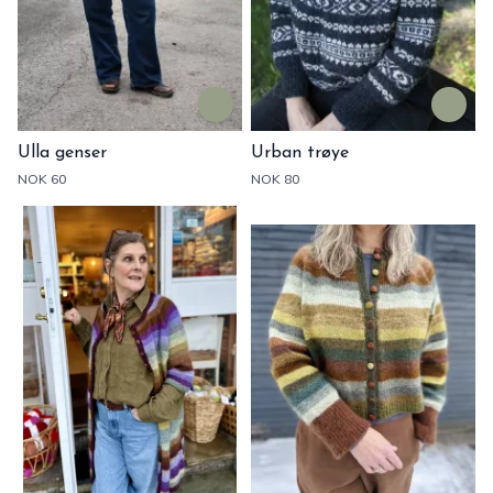
Ulla genser
Urban trøye
NOK 60
NOK 80