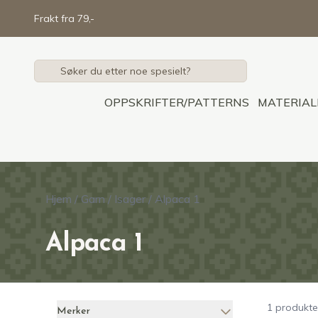
Skip to main content
Frakt fra 79,-
OPPSKRIFTER/PATTERNS
MATERIAL
Hjem
/
Garn
/
Isager
/
Alpaca 1
Alpaca 1
1 produkte
Merker