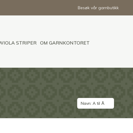
Besøk vår garnbutikk
WIOLA STRIPER
OM GARNKONTORET
Navn: A til Å