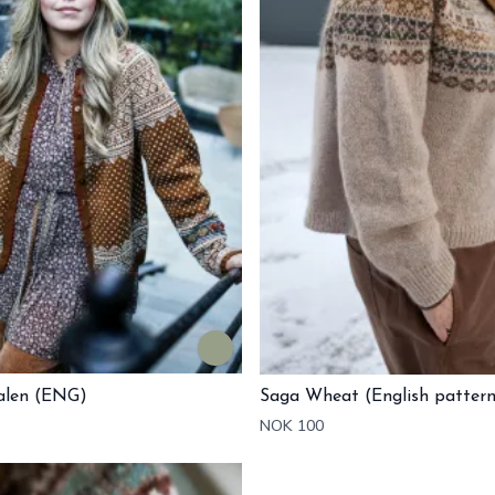
alen (ENG)
Saga Wheat (English pattern
NOK 100