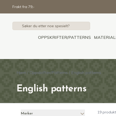
Skip to main content
Frakt fra 79,-
OPPSKRIFTER/PATTERNS
MATERIAL
Hjem
/
Oppskrifter/Patterns
/
English patterns
English patterns
19 produkt
Merker