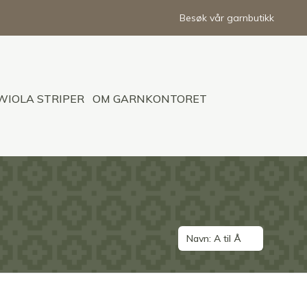
Besøk vår garnbutikk
WIOLA STRIPER
OM GARNKONTORET
Navn: A til Å