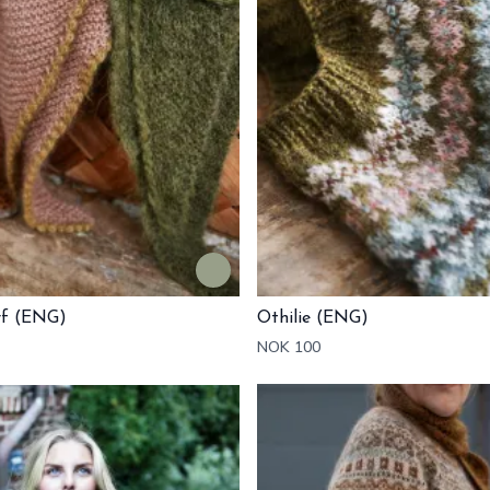
rf (ENG)
Othilie (ENG)
NOK 100