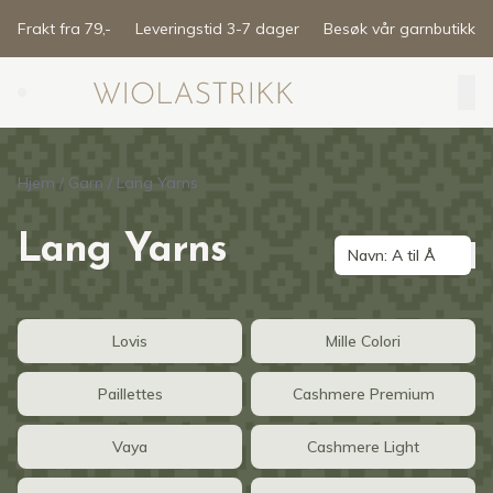
Skip to main content
Frakt fra 79,-
Leveringstid 3-7 dager
Besøk vår garnbutikk
Search (⌘K)
Hjem
/
Garn
/
Lang Yarns
Lang Yarns
Navn: A til Å
Lovis
Mille Colori
Paillettes
Cashmere Premium
Vaya
Cashmere Light