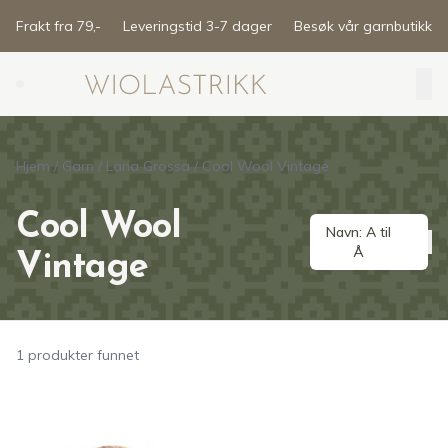
Skip to main content
Frakt fra 79,-
Leveringstid 3-7 dager
Besøk vår garnbutikk
Search (⌘K)
Hjem
/
Garn
/
Lana Grossa
/
Cool Wool Vintage
Cool Wool
Navn: A til
Å
Vintage
1 produkter funnet