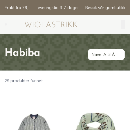
Skip to main content
Frakt fra 79,-
Leveringstid 3-7 dager
Besøk vår garnbutikk
Search (⌘K)
Habiba
Navn: A til Å
29 produkter funnet