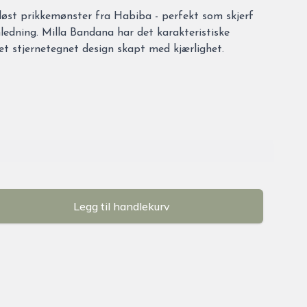
løst prikkemønster fra Habiba - perfekt som skjerf
nledning. Milla Bandana har det karakteristiske
 et stjernetegnet design skapt med kjærlighet.
Legg til handlekurv
se