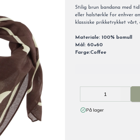
Description
Stilig brun bandana med tid
eller halstørkle for enhver a
klassiske prikketrykket vårt,
Materiale: 100% bomull
Mål: 60×60
Farge:Coffee
Decrease
Increa
På lager