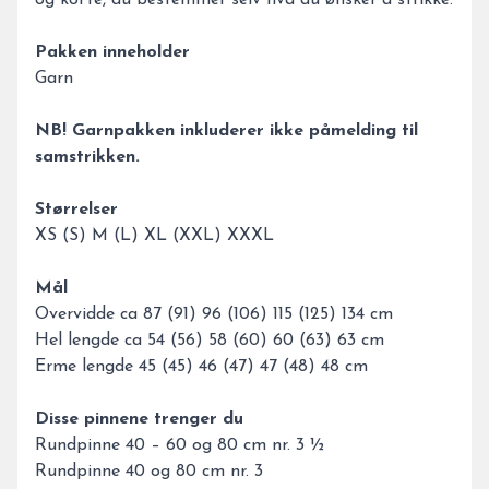
og kofte, du bestemmer selv hva du ønsker å strikke.
Pakken inneholder
Garn
NB! Garnpakken inkluderer ikke påmelding til
samstrikken.
Størrelser
XS (S) M (L) XL (XXL) XXXL
Mål
Overvidde ca 87 (91) 96 (106) 115 (125) 134 cm
Hel lengde ca 54 (56) 58 (60) 60 (63) 63 cm
Erme lengde 45 (45) 46 (47) 47 (48) 48 cm
Disse pinnene trenger du
Rundpinne 40 – 60 og 80 cm nr. 3 ½
Rundpinne 40 og 80 cm nr. 3