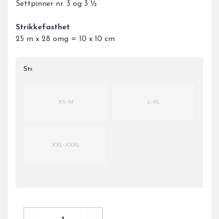
Settpinner nr. 3 og 3 ½
Strikkefasthet
25 m x 28 omg = 10 x 10 cm
Str.
Velg en Str.
XS-M
L-XL
XXL-XXXL