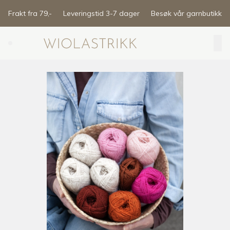
Skip to main content
Frakt fra 79,-
Leveringstid 3-7 dager
Besøk vår garnbutikk
Search (⌘K)