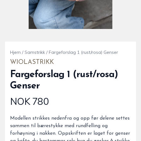
Hjem
/
Samstrikk
/
Fargeforslag 1 (rust/rosa) Genser
WIOLASTRIKK
Fargeforslag 1 (rust/rosa)
Genser
NOK 780
Produktdetaljer
Description
Modellen strikkes nedenfra og opp før delene settes
sammen til bærestykke med rundfelling og
forhøyning i nakken. Oppskriften er laget for genser