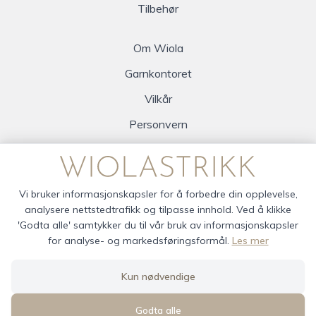
Tilbehør
Om Wiola
Garnkontoret
Vilkår
Personvern
Logg inn
Vi bruker informasjonskapsler for å forbedre din opplevelse,
analysere nettstedtrafikk og tilpasse innhold. Ved å klikke
'Godta alle' samtykker du til vår bruk av informasjonskapsler
for analyse- og markedsføringsformål.
Les mer
wiola © 2026
Kun nødvendige
Siden driftes av
Shoplabs
Godta alle