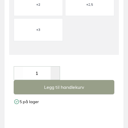
+2
+2,5
+3
Decrease
Increase
Legg til handlekurv
5 på lager