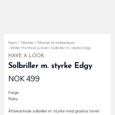
Hjem
/
Tilbehør
/
Tilbehør til strikketøyet
/
Briller fra Have a look
/
Solbriller m. styrke Edgy
HAVE A LOOK
Solbriller m. styrke Edgy
NOK 499
Produktdetaljer
Farge
Description
Ruby
Åttekantede solbriller m. styrke med gradvis tonet