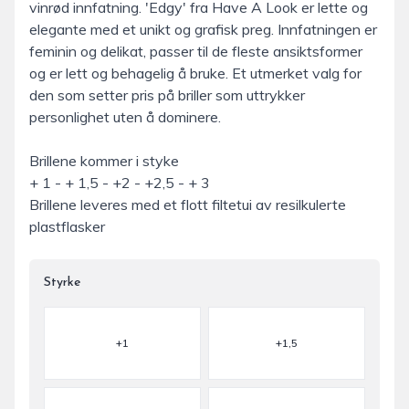
vinrød innfatning. 'Edgy' fra Have A Look er lette og
elegante med et unikt og grafisk preg. Innfatningen er
feminin og delikat, passer til de fleste ansiktsformer
og er lett og behagelig å bruke. Et utmerket valg for
den som setter pris på briller som uttrykker
personlighet uten å dominere.
Brillene kommer i styke
+ 1 - + 1,5 - +2 - +2,5 - + 3
Brillene leveres med et flott filtetui av resilkulerte
plastflasker
Styrke
Velg en Styrke
+1
+1,5