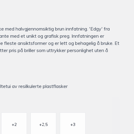
rke med halvgjennomsiktig brun innfatning. 'Edgy' fra
nte med et unikt og grafisk preg. Innfatningen er
 de fleste ansiktsformer og er lett og behagelig å bruke. Et
ter pris på briller som uttrykker personlighet uten å
ltetui av resilkulerte plastflasker
+2
+2,5
+3