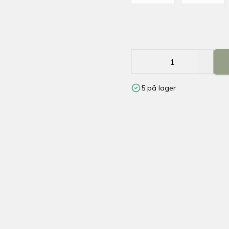
Decrease
Increa
5 på lager