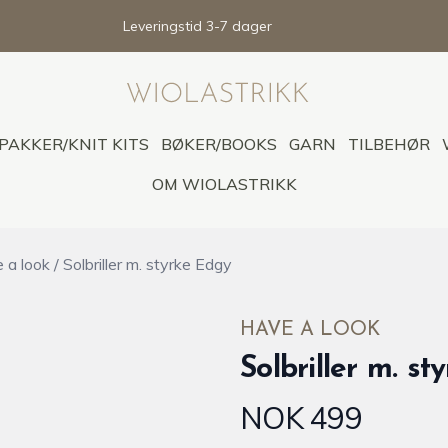
Leveringstid 3-7 dager
PAKKER/KNIT KITS
BØKER/BOOKS
GARN
TILBEHØR
OM WIOLASTRIKK
e a look
/
Solbriller m. styrke Edgy
HAVE A LOOK
Solbriller m. s
NOK 499
Produktdetaljer