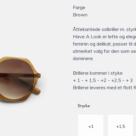
Farge
Description
Brown
Åttekantede solbriller m. sty
Have A Look er lette og elega
feminin og delikat, passer til
utmerket valg for den som set
dominere.
Brillene kommer i styke
+ 1 - + 1,5 - +2 - +2,5 - + 3
Brillene leveres med et flott fi
Styrke
Velg en Styrke
+1
+1,5