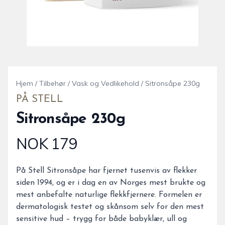
Hjem
/
Tilbehør
/
Vask og Vedlikehold
/
Sitronsåpe 230g
PÅ STELL
Sitronsåpe 230g
NOK 179
Produktdetaljer
Description
På Stell Sitronsåpe har fjernet tusenvis av flekker
siden 1994, og er i dag en av Norges mest brukte og
mest anbefalte naturlige flekkfjernere. Formelen er
dermatologisk testet og skånsom selv for den mest
sensitive hud – trygg for både babyklær, ull og