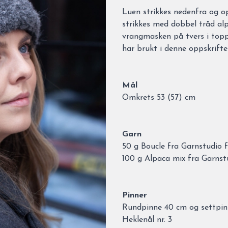
Description
Luen strikkes nedenfra og opp
strikkes med dobbel tråd al
vrangmasken på tvers i topp
har brukt i denne oppskrift
Mål
Omkrets 53 (57) cm
Garn
50 g Boucle fra Garnstudio f
100 g Alpaca mix fra Garnst
Pinner
Rundpinne 40 cm og settpinn
Heklenål nr. 3