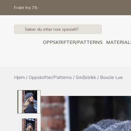
Skip to main content
Frakt fra 79,-
OPPSKRIFTER/PATTERNS
MATERIAL
Hjem
/
Oppskrifter/Patterns
/
Småstrikk
/
Boucle Lue