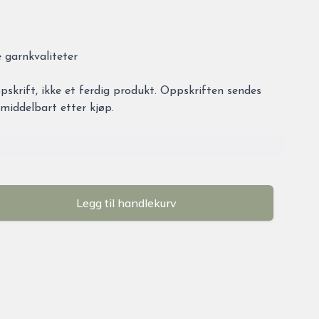
 garnkvaliteter
ppskrift, ikke et ferdig produkt. Oppskriften sendes
umiddelbart etter kjøp.
Legg til handlekurv
se