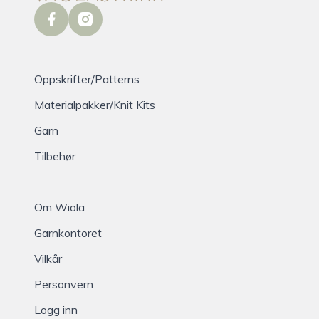
facebook
instagram
Oppskrifter/Patterns
Materialpakker/Knit Kits
Garn
Tilbehør
Om Wiola
Garnkontoret
Vilkår
Personvern
Logg inn