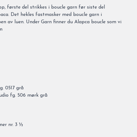
, første del strikkes i boucle garn før siste del
paca. Det hekles fastmasker med boucle garn i
en av luen. Under Garn finner du Alapca boucle som vi
en
g. 0517 grå
udio fg. 506 mørk grå
er nr. 3 ½