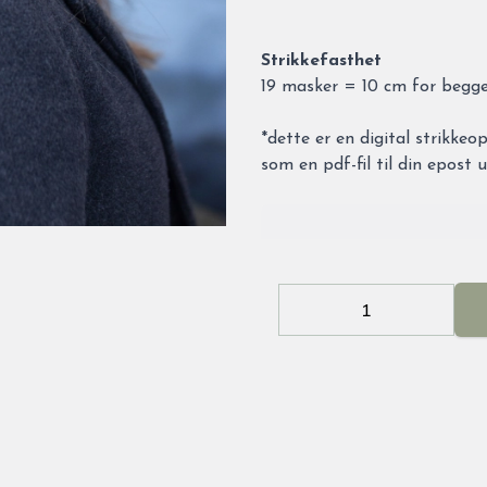
Strikkefasthet
19 masker = 10 cm for begge
*dette er en digital strikkeo
som en pdf-fil til din epost 
Decrease
Increa