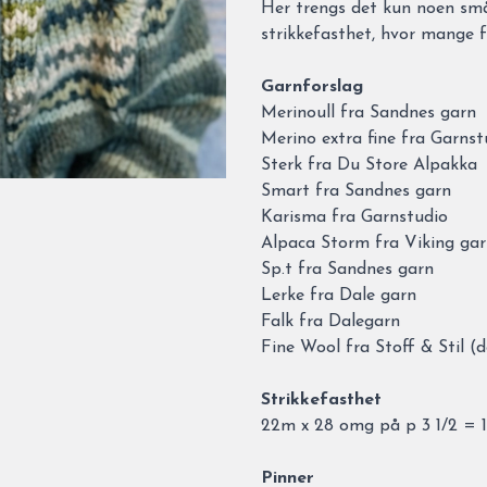
Her trengs det kun noen små 
strikkefasthet, hvor mange 
Garnforslag
Merinoull fra Sandnes garn
Merino extra fine fra Garnst
Sterk fra Du Store Alpakka
Smart fra Sandnes garn
Karisma fra Garnstudio
Alpaca Storm fra Viking ga
Sp.t fra Sandnes garn
Lerke fra Dale garn
Falk fra Dalegarn
Fine Wool fra Stoff & Stil (
Strikkefasthet
22m x 28 omg på p 3 1/2 = 1
Pinner