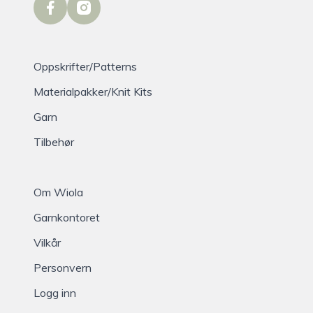
facebook
instagram
Oppskrifter/Patterns
Materialpakker/Knit Kits
Garn
Tilbehør
Om Wiola
Garnkontoret
Vilkår
Personvern
Logg inn