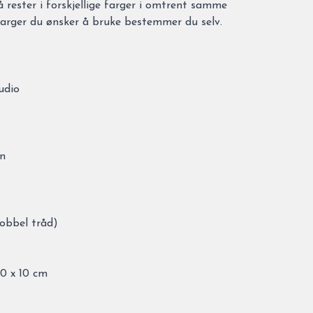
rester i forskjellige farger i omtrent samme
farger du ønsker å bruke bestemmer du selv.
udio
rn
dobbel tråd)
0 x 10 cm