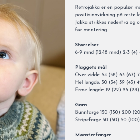
Description
Retrojakka er en populær mod
positivinnvirkning på reste l
Jakka strikkes nedenfra og o
før montering.
Størrelser
6-9 mnd (12-18 mnd) 2-3 (4) 6
Plaggets mål
Over vidde: 54 (58) 63 (67) 
Hel lengde: 30 (34) 39 (43) 
Erme lengde: 19 (22) 25 (28)
Garn
Bunnfarge 150 (150) 200 (2
Stripefarge 50 (50) 50 (100)
Mønsterfarger