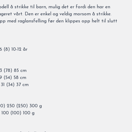
ell å strikke til barn, mulig det er fordi den har en
ageret vårt. Den er enkel og veldig morsom å strikke.
pp med raglansfelling før den klippes opp helt til slutt
 (8) 10-12 år
73 (78) 85 cm
49 (54) 58 cm
 31 (34) 37 cm
00) 250 (250) 300 g
 100 (100) 100 g