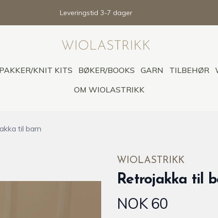
Leveringstid 3-7 dager
PAKKER/KNIT KITS
BØKER/BOOKS
GARN
TILBEHØR
OM WIOLASTRIKK
akka til barn
WIOLASTRIKK
Retrojakka til 
NOK 60
Produktdetaljer