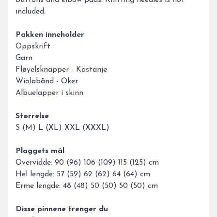
buttons and elbow pads. Knitting needles is not
included.
Pakken inneholder
Oppskrift
Garn
Fløyelsknapper - Kastanje
Wiolabånd - Oker
Albuelapper i skinn
Størrelse
S (M) L (XL) XXL (XXXL)
Plaggets mål
Overvidde: 90 (96) 106 (109) 115 (125) cm
Hel lengde: 57 (59) 62 (62) 64 (64) cm
Erme lengde: 48 (48) 50 (50) 50 (50) cm
Disse pinnene trenger du