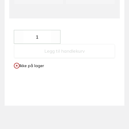
Decrease
Increase
Legg til handlekurv
Ikke på lager