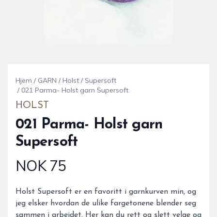
Hjem
/
GARN
/
Holst
/
Supersoft
/
021 Parma- Holst garn Supersoft
HOLST
021 Parma- Holst garn
Supersoft
NOK 75
Produktdetaljer
Description
Holst Supersoft er en favoritt i garnkurven min, og
jeg elsker hvordan de ulike fargetonene blender seg
sammen i arbeidet. Her kan du rett og slett velge og