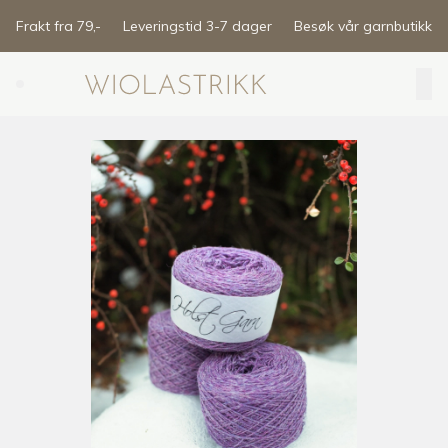
Skip to main content
Frakt fra 79,-
Leveringstid 3-7 dager
Besøk vår garnbutikk
Search (⌘K)