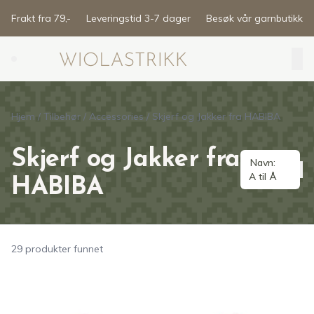
Skip to main content
Frakt fra 79,-
Leveringstid 3-7 dager
Besøk vår garnbutikk
Search (⌘K)
Hjem
/
Tilbehør
/
Accessories
/
Skjerf og Jakker fra HABIBA
Skjerf og Jakker fra
Navn:
A til Å
HABIBA
29 produkter funnet