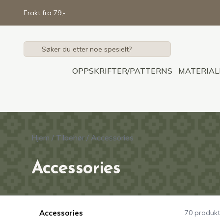
Skip to main content
Frakt fra 79,-
OPPSKRIFTER/PATTERNS
MATERIAL
Hjem
/
Tilbehør
/
Accessories
Accessories
Accessories
70 produkt