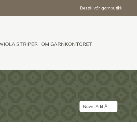
Besøk vår garnbutikk
WIOLA STRIPER
OM GARNKONTORET
Navn: A til Å