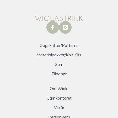
facebook
instagram
Oppskrifter/Patterns
Materialpakker/Knit Kits
Garn
Tilbehør
Om Wiola
Garnkontoret
Vilkår
Personvern