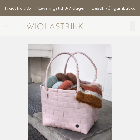
Skip to main content
Frakt fra 79,-
Leveringstid 3-7 dager
Besøk vår garnbutikk
Search (⌘K)