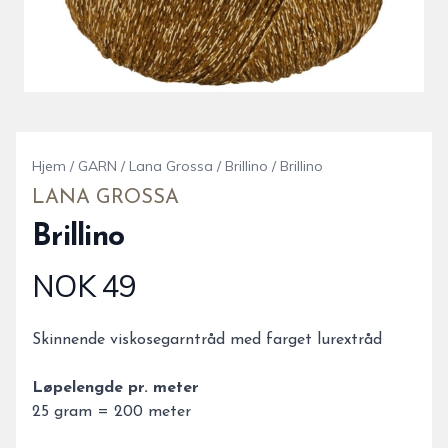
Hjem
/
GARN
/
Lana Grossa
/
Brillino
/
Brillino
LANA GROSSA
Brillino
NOK 49
Produktdetaljer
Description
Skinnende viskosegarntråd med farget lurextråd
Løpelengde pr. meter
25 gram = 200 meter