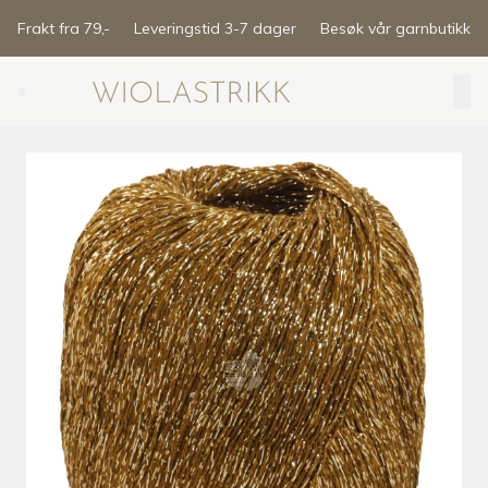
Skip to main content
Frakt fra 79,-
Leveringstid 3-7 dager
Besøk vår garnbutikk
Search (⌘K)