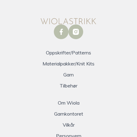
facebook
instagram
Oppskrifter/Patterns
Materialpakker/Knit Kits
Garn
Tilbehør
Om Wiola
Garnkontoret
Vilkår
Personvern