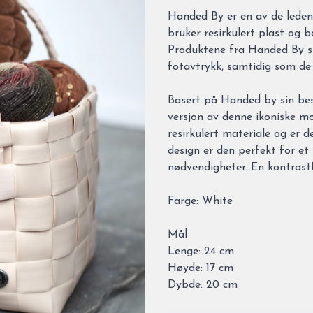
Description
Handed By er en av de lede
bruker resirkulert plast og 
Produktene fra Handed By sk
fotavtrykk, samtidig som de 
Basert på Handed by sin bes
versjon av denne ikoniske m
resirkulert materiale og er d
design er den perfekt for et 
nødvendigheter. En kontrast
Farge: White
Mål
Lenge: 24 cm
Høyde: 17 cm
Dybde: 20 cm