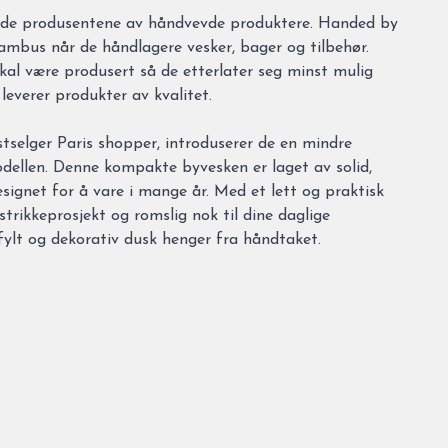
nde produsentene av håndvevde produktere. Handed by
bambus når de håndlagere vesker, bager og tilbehør.
al være produsert så de etterlater seg minst mulig
leverer produkter av kvalitet.
tselger Paris shopper, introduserer de en mindre
odellen. Denne kompakte byvesken er laget av solid,
esignet for å vare i mange år. Med et lett og praktisk
strikkeprosjekt og romslig nok til dine daglige
fylt og dekorativ dusk henger fra håndtaket.