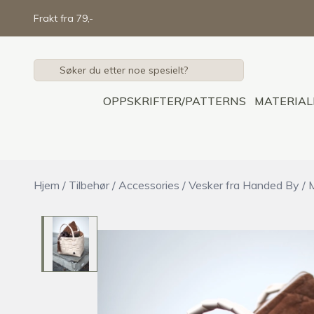
Skip to main content
Frakt fra 79,-
OPPSKRIFTER/PATTERNS
MATERIAL
Hjem
/
Tilbehør
/
Accessories
/
Vesker fra Handed By
/
M