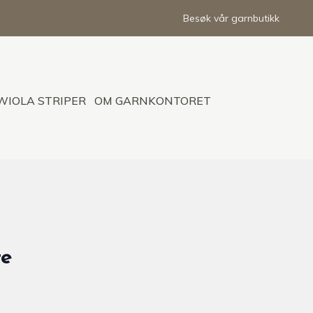
Besøk vår garnbutikk
WIOLA STRIPER
OM GARNKONTORET
te