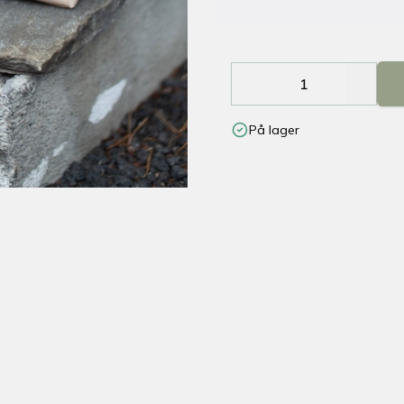
Decrease
Increa
På lager