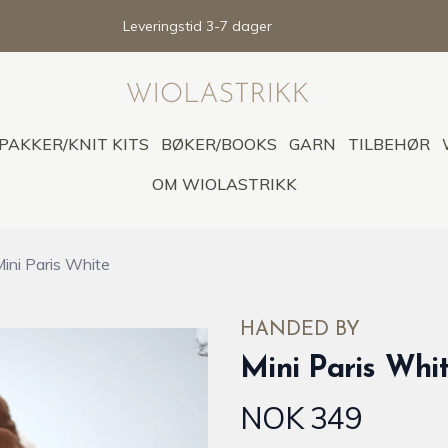
Leveringstid 3-7 dager
PAKKER/KNIT KITS
BØKER/BOOKS
GARN
TILBEHØR
OM WIOLASTRIKK
ini Paris White
HANDED BY
Mini Paris Whi
NOK 349
Produktdetaljer