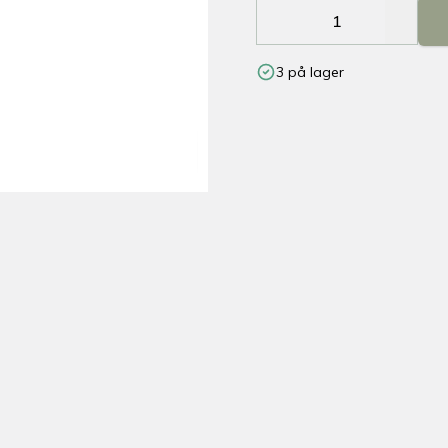
Decrease
Increa
3 på lager