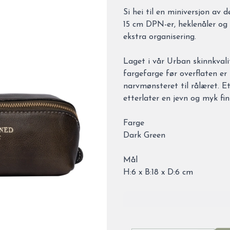
Description
Si hei til en miniversjon av 
15 cm DPN-er, heklenåler og
ekstra organisering.
Laget i vår Urban skinnkvali
fargefarge før overflaten er
narvmønsteret til rålæret. E
etterlater en jevn og myk fi
Farge
Dark Green
Mål
H:6 x B:18 x D:6 cm