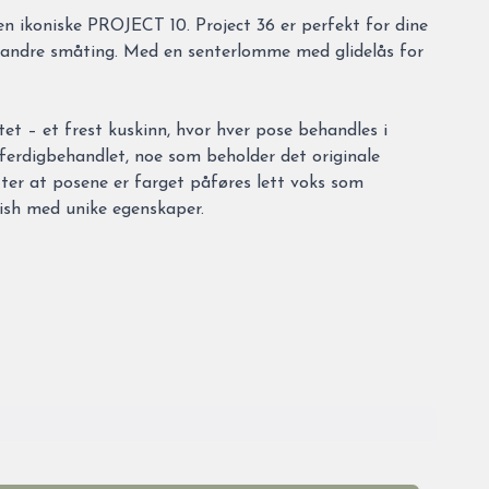
den ikoniske PROJECT 10. Project 36 er perfekt for dine
 andre småting. Med en senterlomme med glidelås for
tet – et frest kuskinn, hvor hver pose behandles i
 ferdigbehandlet, noe som beholder det originale
tter at posene er farget påføres lett voks som
nish med unike egenskaper.