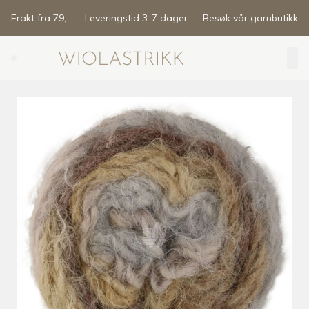
Skip to main content
Frakt fra 79,-
Leveringstid 3-7 dager
Besøk vår garnbutikk
Search (⌘K)