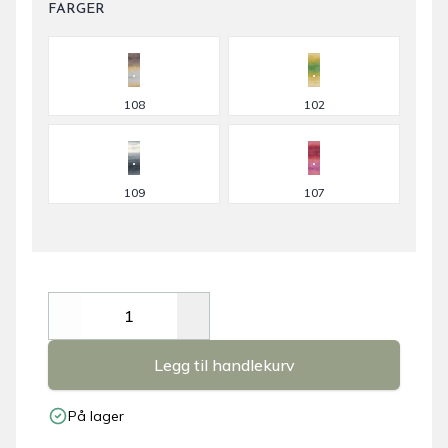
FARGER
Velg en FARGER
108
102
109
107
Decrease
Increase
Legg til handlekurv
På lager