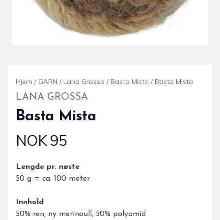
Hjem
/
GARN
/
Lana Grossa
/
Basta Mista
/
Basta Mista
LANA GROSSA
Basta Mista
NOK 95
Produktdetaljer
Description
Lengde pr. nøste
50 g = ca. 100 meter
Innhold
50% ren, ny merinoull, 50% polyamid