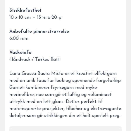
Strikkefasthet
10 x 10 cm = 15 m x 20 p
Anbefalte pinnerstrørrelse
6.00 mm
Vaskeinfo
Håndvask / Tørkes flatt
Lana Grossa Basta Mista er et kreativt effektgarn
med en unik faux-fur-look og spennende fargeforløp.
Garnet kombinerer frynsegarn med myke
merinofibre, noe som gir et luftig og voluminøst
uttrykk med en lett glans. Det er perfekt til
moteinspirerte prosjekter, tilbehør og ekstravagante
detaljer som gir strikkingen din et helt spesielt preg.