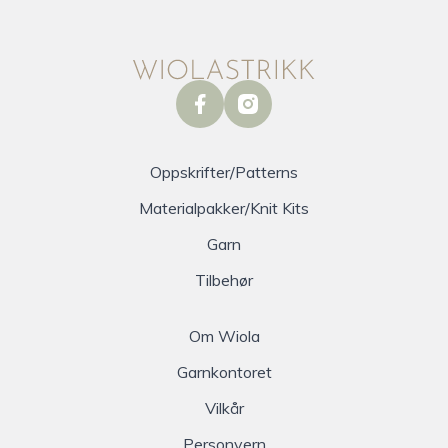
facebook
instagram
Oppskrifter/Patterns
Materialpakker/Knit Kits
Garn
Tilbehør
Om Wiola
Garnkontoret
Vilkår
Personvern