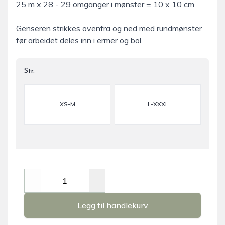
25 m x 28 - 29 omganger i mønster = 10 x 10 cm
Genseren strikkes ovenfra og ned med rundmønster
før arbeidet deles inn i ermer og bol.
Str.
Velg en Str.
XS-M
L-XXXL
Decrease
Increase
Legg til handlekurv