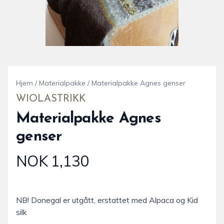
Hjem
/
Materialpakke
/
Materialpakke Agnes genser
WIOLASTRIKK
Materialpakke Agnes
genser
NOK 1,130
Produktdetaljer
Description
NB! Donegal er utgått, erstattet med Alpaca og Kid
silk