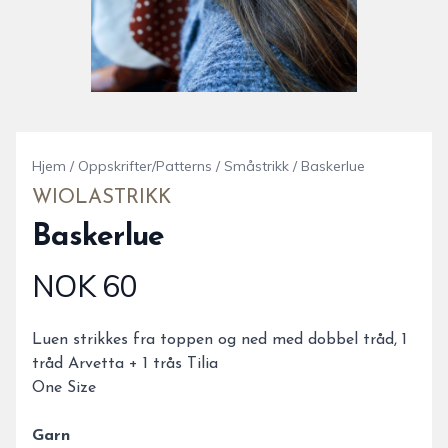
Hjem
/
Oppskrifter/Patterns
/
Småstrikk
/
Baskerlue
WIOLASTRIKK
Baskerlue
NOK 60
Produktdetaljer
Description
Luen strikkes fra toppen og ned med dobbel tråd, 1
tråd Arvetta + 1 trås Tilia
One Size
Garn