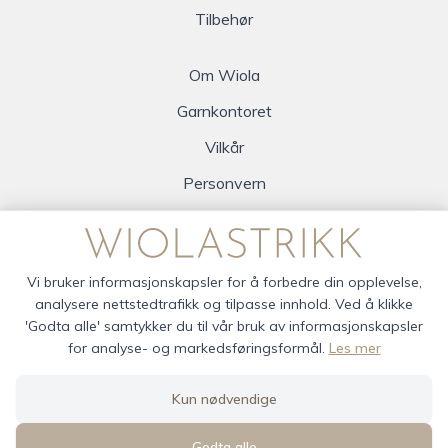
Tilbehør
Om Wiola
Garnkontoret
Vilkår
Personvern
Logg inn
Vi bruker informasjonskapsler for å forbedre din opplevelse,
analysere nettstedtrafikk og tilpasse innhold. Ved å klikke
'Godta alle' samtykker du til vår bruk av informasjonskapsler
for analyse- og markedsføringsformål.
Les mer
wiola © 2026
Kun nødvendige
Siden driftes av
Shoplabs
Godta alle