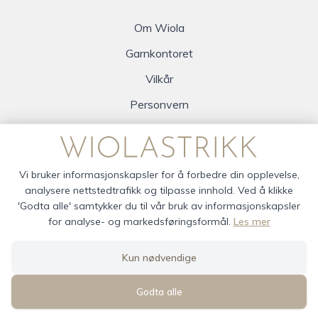
Om Wiola
Garnkontoret
Vilkår
Personvern
Logg inn
Vi bruker informasjonskapsler for å forbedre din opplevelse,
analysere nettstedtrafikk og tilpasse innhold. Ved å klikke
'Godta alle' samtykker du til vår bruk av informasjonskapsler
for analyse- og markedsføringsformål.
Les mer
wiola © 2026
Kun nødvendige
Siden driftes av
Shoplabs
Godta alle