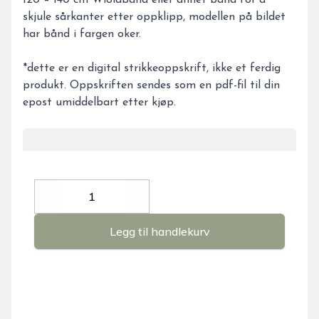
120 – 140 cm Wiolabånd eller annet bånd for å
skjule sårkanter etter oppklipp, modellen på bildet
har bånd i fargen oker.
*dette er en digital strikkeoppskrift, ikke et ferdig
produkt. Oppskriften sendes som en pdf-fil til din
epost umiddelbart etter kjøp.
Decrease
Increase
Legg til handlekurv