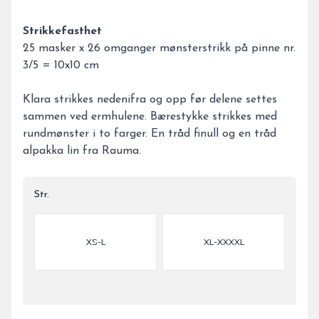
Strikkefasthet
25 masker x 26 omganger mønsterstrikk på pinne nr.
3/5 = 10x10 cm
Klara strikkes nedenifra og opp før delene settes
sammen ved ermhulene. Bærestykke strikkes med
rundmønster i to farger. En tråd finull og en tråd
alpakka lin fra Rauma.
Str.
Velg en Str.
XS-L
XL-XXXXL