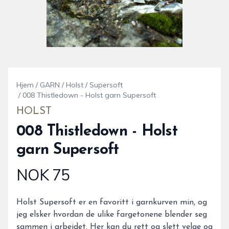
Hjem
/
GARN
/
Holst
/
Supersoft
/
008 Thistledown - Holst garn Supersoft
HOLST
008 Thistledown - Holst
garn Supersoft
NOK 75
Produktdetaljer
Description
Holst Supersoft er en favoritt i garnkurven min, og
jeg elsker hvordan de ulike fargetonene blender seg
sammen i arbeidet. Her kan du rett og slett velge og