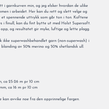
tt i garnkurven min, og jeg elsker hvordan de ulike
men i arbeidet. Her kan du rett og slett velge og
r et spennende uttrykk som går ton i ton. Koftene
 i finull, kan du fint bytte ut med Holst Supersoft.
opp, og resultatet gir myke, luftige og lette plagg.
isk ikke superwashbehandlet garn (non-superwash) i
n blanding av 50% merino og 50% shetlandsk ull.
m, ca 25-26 m pr 10 cm
 mm, ca 16 m pr 10 cm
e kan avvike noe fra den opprinnelige fargen.