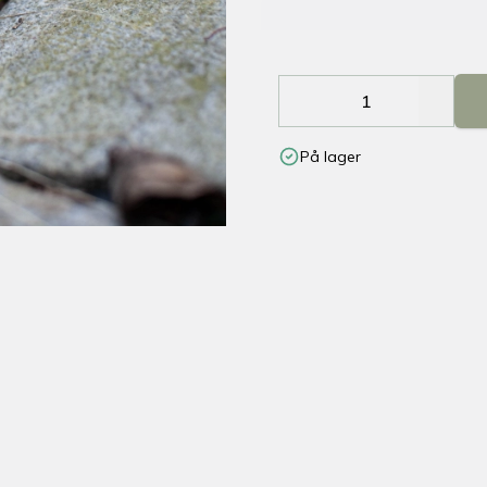
Decrease
Increa
På lager