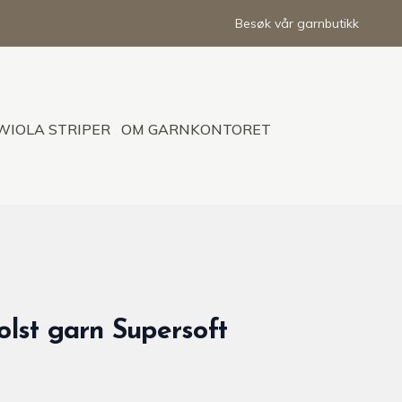
Besøk vår garnbutikk
WIOLA STRIPER
OM GARNKONTORET
lst garn Supersoft