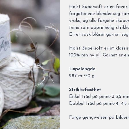
Description
Holst Supersoft er en favori
fargetonene blender seg sam
vrake, og alle fargene skape
mine som opprinnelig strikkes
Etter vask blåser garnet seg 
Holst Supersoft er et klass
100% ren ny ull. Garnet er e
Løpelengde
287 m /50 g
Strikkefasthet
Enkel tråd på pinne 3-3,5 m
Dobbel tråd på pinne 4- 4,5
Farge gjengivelsen på bilden