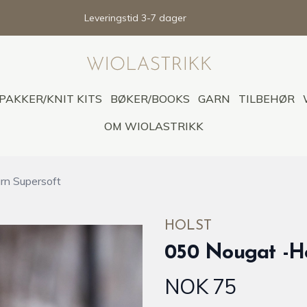
Leveringstid 3-7 dager
PAKKER/KNIT KITS
BØKER/BOOKS
GARN
TILBEHØR
OM WIOLASTRIKK
rn Supersoft
HOLST
050 Nougat -Ho
NOK 75
Produktdetaljer