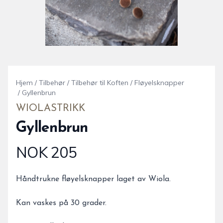
Hjem
/
Tilbehør
/
Tilbehør til Koften
/
Fløyelsknapper
/
Gyllenbrun
WIOLASTRIKK
Gyllenbrun
NOK 205
Produktdetaljer
Description
Håndtrukne fløyelsknapper laget av Wiola.
Kan vaskes på 30 grader.