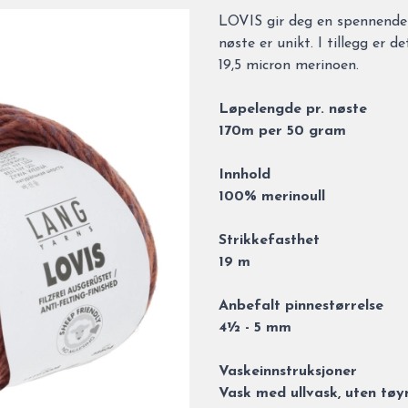
Description
LOVIS gir deg en spennende 
nøste er unikt. I tillegg er 
19,5 micron merinoen.
Løpelengde pr. nøste
170m per 50 gram
Innhold
100% merinoull
Strikkefasthet
19 m
Anbefalt pinnestørrelse
4½ - 5 mm
Vaskeinnstruksjoner
Vask med ullvask, uten tø