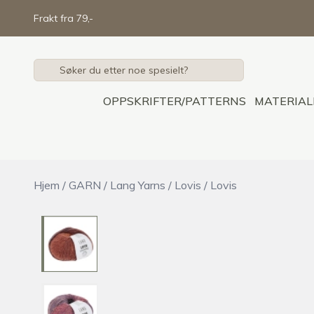
Skip to main content
Frakt fra 79,-
OPPSKRIFTER/PATTERNS
MATERIAL
Hjem
/
GARN
/
Lang Yarns
/
Lovis
/
Lovis