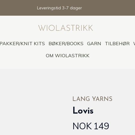
Leveringstid 3-7 dager
PAKKER/KNIT KITS
BØKER/BOOKS
GARN
TILBEHØR
OM WIOLASTRIKK
LANG YARNS
Lovis
NOK 149
Produktdetaljer