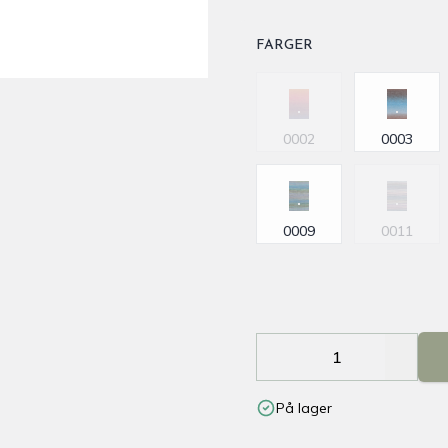
FARGER
Velg en FARGER
0002
0003
0009
0011
Decrease
Increa
På lager