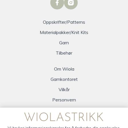
facebook
instagram
Oppskrifter/Patterns
Materialpakker/Knit Kits
Garn
Tilbehør
Om Wiola
Garnkontoret
Vilkår
Personvern
Logg inn