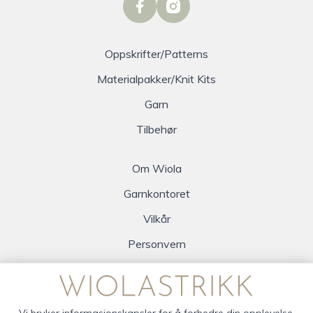
facebook
instagram
Oppskrifter/Patterns
Materialpakker/Knit Kits
Garn
Tilbehør
Om Wiola
Garnkontoret
Vilkår
Personvern
Logg inn