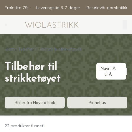
Skip to main content
Frakt fra 79,-
Leveringstid 3-7 dager
Besøk vår garnbutikk
Search (⌘K)
Hjem
/
Tilbehør
/
Tilbehør til strikketøyet
Tilbehør til
Navn: A
til Å
strikketøyet
Briller fra Have a look
Pinnehus
22 produkter funnet