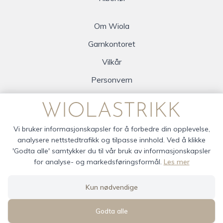
Om Wiola
Garnkontoret
Vilkår
Personvern
Logg inn
Vi bruker informasjonskapsler for å forbedre din opplevelse,
analysere nettstedtrafikk og tilpasse innhold. Ved å klikke
'Godta alle' samtykker du til vår bruk av informasjonskapsler
for analyse- og markedsføringsformål.
Les mer
wiola © 2026
Kun nødvendige
Siden driftes av
Shoplabs
Godta alle