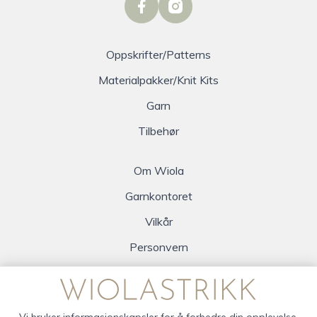
facebook
instagram
Oppskrifter/Patterns
Materialpakker/Knit Kits
Garn
Tilbehør
Om Wiola
Garnkontoret
Vilkår
Personvern
Logg inn