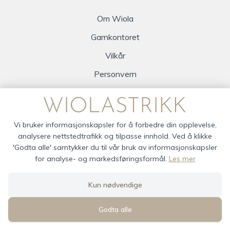
Om Wiola
Garnkontoret
Vilkår
Personvern
Logg inn
Vi bruker informasjonskapsler for å forbedre din opplevelse,
analysere nettstedtrafikk og tilpasse innhold. Ved å klikke
'Godta alle' samtykker du til vår bruk av informasjonskapsler
for analyse- og markedsføringsformål.
Les mer
wiola © 2026
Kun nødvendige
Siden driftes av
Shoplabs
Godta alle